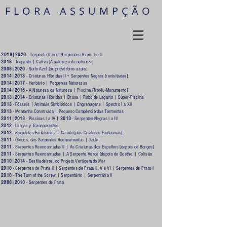
FLORA ASSUMPÇÃO
2019|2020 -
Trepante II com Serpentes Azuis I e II
2018
-
Trepante
|
Cativa [A natureza da natureza]
2008|2020 -
Suíte Azul [ou provérbios azuis]
2014|2018
- Criaturas Híbridas II + Serpentes Negras [revisitadas]
2014|2017
-
Herbário
|
Pequenas Naturezas
2014|2016 -
A Natureza da Natureza
|
Piscina [Troféu-Monumento]
2013|2014
-
Criaturas Híbridas
|
Drusa
|
Rabo de Lagarto
|
Super-Piscina
2013
-
Fósseis
|
Animais Simbióticos
|
Engrenagens
|
Spectro I a XII
2013
-
Montanha Construída
|
Pequeno Compêndio das Tormentas
2011|2013
-
Piscinas I a IV
|
2013
-
Serpentes Negras I a III
2012
-
Largas y Transparentes
2012
-
Serpentes Fantasmas
|
Casulo [das Criaturas Fantasmas]
2011
-
Óbidos, das Serpentes Reencarnadas
|
Jaula
2011
-
Serpentes Reencarnadas II
|
As Criaturas dos Espelhos [depois de Borges]
2011
-
Serpentes Reencarnadas
|
A Serpente Verde [depois de Goethe]
|
Colisão
2010|2014
-
Desfiladeiros, do Projeto Vertigem do Mar
2010
-
Serpentes de Prata II
|
Serpentes de Prata II, V e VI
|
Serpentes de Prata
I
2010
-
The Turn of the Screw
|
Serpentário
|
Serpentário II
2008|2010
-
Serpentes de Prata