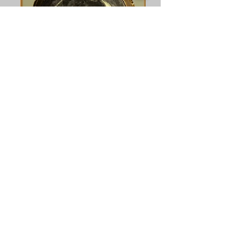
Colisão I e II. 40x40cm. Impressão digital. 2011
Fotos acima: Flávio Lamenha
Abaixo textos de Francesca Cricelli, (para as obras
'Colisão I e II')
falsa no tempo
a fala falha
[sentimento descontínuo]
a ferida afunda
fenda na alma
[sentimento descontínuo]