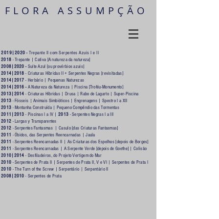
FLORA ASSUMPÇÃO
2019|2020 -
Trepante II com Serpentes Azuis I e II
2018
-
Trepante
|
Cativa [A natureza da natureza]
2008|2020 -
Suíte Azul [ou provérbios azuis]
2014|2018
- Criaturas Híbridas II + Serpentes Negras [revisitadas]
2014|2017
-
Herbário
|
Pequenas Naturezas
2014|2016 -
A Natureza da Natureza
|
Piscina [Troféu-Monumento]
2013|2014
-
Criaturas Híbridas
|
Drusa
|
Rabo de Lagarto
|
Super-Piscina
2013
-
Fósseis
|
Animais Simbióticos
|
Engrenagens
|
Spectro I a XII
2013
-
Montanha Construída
|
Pequeno Compêndio das Tormentas
2011|2013
-
Piscinas I a IV
|
2013
-
Serpentes Negras I a III
2012
-
Largas y Transparentes
2012
-
Serpentes Fantasmas
|
Casulo [das Criaturas Fantasmas]
2011
-
Óbidos, das Serpentes Reencarnadas
|
Jaula
2011
-
Serpentes Reencarnadas II
|
As Criaturas dos Espelhos [depois de Borges]
2011
-
Serpentes Reencarnadas
|
A Serpente Verde [depois de Goethe]
|
Colisão
2010|2014
-
Desfiladeiros, do Projeto Vertigem do Mar
2010
-
Serpentes de Prata II
|
Serpentes de Prata II, V e VI
|
Serpentes de Prata
I
2010
-
The Turn of the Screw
|
Serpentário
|
Serpentário II
2008|2010
-
Serpentes de Prata