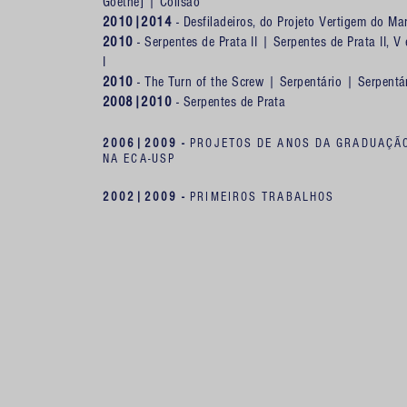
Goethe]
|
Colisão
2010|2014
-
Desfiladeiros, do Projeto Vertigem do Ma
2010
-
Serpentes de Prata II
|
Serpentes de Prata II, V
I
2010
-
The Turn of the Screw
|
Serpentário
|
Serpentár
2008|2010
-
Serpentes de Prata
2006|2009 -
PROJETOS DE ANOS DA GRADUAÇÃ
NA ECA-USP
2002|2009 -
PRIMEIROS TRABALHOS