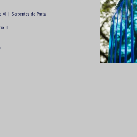
r
 e VI
|
Serpentes de Prata
io II
O