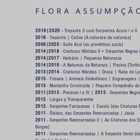
FLORA ASSUMPÇÃ
2019|2020 -
Trepante II com Serpentes Azuis I e II
2018
-
Trepante
|
Cativa [A natureza da natureza]
2008|2020 -
Suíte Azul [ou provérbios azuis]
2014|2018
- Criaturas Híbridas II + Serpentes Negras 
2014|2017
-
Herbário
|
Pequenas Naturezas
2014|2016 -
A Natureza da Natureza
|
Piscina [Trof
2013|2014
-
Criaturas Híbridas
|
Drusa
|
Rabo de La
2013
-
Fósseis
|
Animais Simbióticos
|
Engrenagens
2013
-
Montanha Construída
|
Pequeno Compêndio da
2011|2013
-
Piscinas I a IV
|
2013
-
Serpentes Negras 
2012
-
Largas y Transparentes
2012
-
Serpentes Fantasmas
|
Casulo [das Criaturas
2011
-
Óbidos, das Serpentes Reencarnadas
|
Jaula
2011
-
Serpentes Reencarnadas II
|
As Criaturas dos E
Borges]
2011
-
Serpentes Reencarnadas
|
A Serpente Verde [d