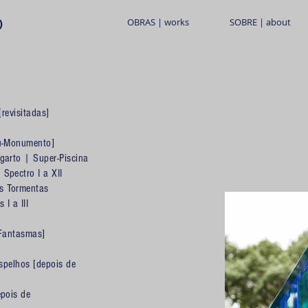
O
OBRAS | works
SOBRE | about
[revisitadas]
éu-Monumento]
garto
|
Super-Piscina
|
Spectro I a XII
s Tormentas
I a III
 Fantasmas]
spelhos [depois de
epois de