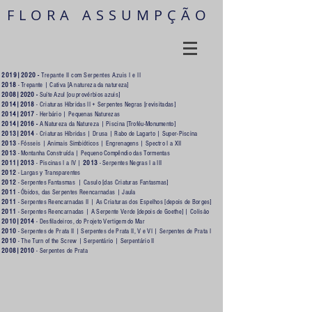
FLORA ASSUMPÇÃO
2019|2020 -
Trepante II com Serpentes Azuis I e II
2018
-
Trepante
|
Cativa [A natureza da natureza]
2008|2020 -
Suíte Azul [ou provérbios azuis]
2014|2018
- Criaturas Híbridas II + Serpentes Negras [revisitadas]
2014|2017
-
Herbário
|
Pequenas Naturezas
2014|2016 -
A Natureza da Natureza
|
Piscina [Troféu-Monumento]
2013|2014
-
Criaturas Híbridas
|
Drusa
|
Rabo de Lagarto
|
Super-Piscina
2013
-
Fósseis
|
Animais Simbióticos
|
Engrenagens
|
Spectro I a XII
2013
-
Montanha Construída
|
Pequeno Compêndio das Tormentas
2011|2013
-
Piscinas I a IV
|
2013
-
Serpentes Negras I a III
2012
-
Largas y Transparentes
2012
-
Serpentes Fantasmas
|
Casulo [das Criaturas Fantasmas]
2011
-
Óbidos, das Serpentes Reencarnadas
|
Jaula
2011
-
Serpentes Reencarnadas II
|
As Criaturas dos Espelhos [depois de Borges]
2011
-
Serpentes Reencarnadas
|
A Serpente Verde [depois de Goethe]
|
Colisão
2010|2014
-
Desfiladeiros, do Projeto Vertigem do Mar
2010
-
Serpentes de Prata II
|
Serpentes de Prata II, V e VI
|
Serpentes de Prata
I
2010
-
The Turn of the Screw
|
Serpentário
|
Serpentário II
2008|2010
-
Serpentes de Prata