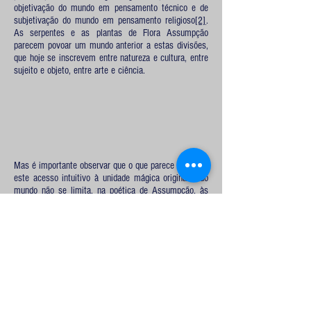
objetivação do mundo em pensamento técnico e de
subjetivação do mundo em pensamento religioso
[2]
.
As serpentes e as plantas de Flora Assumpção
parecem povoar um mundo anterior a estas divisões,
que hoje se inscrevem entre natureza e cultura, entre
sujeito e objeto, entre arte e ciência.
Mas é importante observar que o que parece viabilizar
este acesso intuitivo à unidade mágica originária do
mundo não se limita, na poética de Assumpção, às
analogias que suas imagens figurativas nos permitem
acessar – plantas suculentas e pastas de plástico;
serpentes e correntes. Suspeitamos que este acesso
se dá a partir de uma conciliação, rara e contra-
intuitiva, entre isto que chamamos de um mimetismo
do élan vital – esta incorporação, no gesto criador, de
um impulso que se apresenta, através de processos
de reprodução, repetição e pequenas diferenciações,
como análogo a uma força natural – e uma aposta em