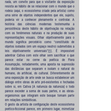
nada, um convite para que o visitante da exposição
resista ao hábito de se relacionar com o mundo que o
rodeia (aqui, o ecossistema criado pela artista) como
uma série de objetos independentes que ele, sujeito,
poderia vir a conhecer plenamente e controlar. A
história das ciências modernas testemunha a
persistência deste hábito de objetivação na relação
com os fenômenos naturais e na produção de suas
representações visuais. Olhar objetivamente para o
mundo significa percebê-lo como “constituído de
objetos isolados (em um espaço neutro) submetidos a
leis objetivamente universais”
[1]
. É impossível
adentrar Cativa com este olhar sem sacrificar o que
parece estar no cerne da poética de Flora
Assumpção, notadamente, uma aposta na supressão
das distâncias que separam e isolam o natural do
humano, do artificial, do cultural. Diferentemente de
uma exposição de arte onde se busca estabelecer um
diálogo entre obras de arte pré-existentes e fechadas
sobre si, em Cativa [A natureza da natureza] o todo
parece exceder a soma de suas partes, e as obras-
organismos que integram este bosque tomam parte
em relações simbióticas.
O gesto da artista de configuração deste ecossistema
poético-ficcional parece, em primeiro lugar, mimetizar