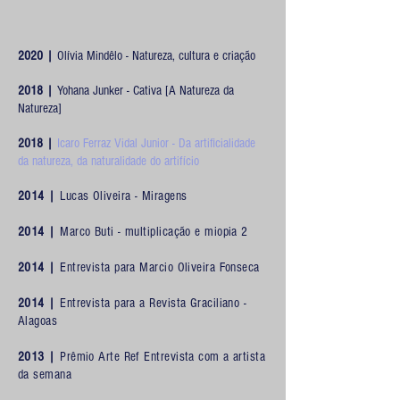
2020 |
Olívia Mindêlo - Natureza, cultura e criação
2018 |
Yohana Junker -
Cativa [A Natureza da
Natureza]
2018 |
Icaro Ferraz Vidal Junior -
Da artificialidade
da natureza, da naturalidade do artifício
2014 |
Lucas Oliveira - Miragens
2014 |
Marco Buti - multiplicação e miopia 2
2014 |
Entrevista para Marcio Oliveira Fonseca
2014 |
Entrevista para a Revista Graciliano -
Alagoas
2013 |
Prêmio Arte Ref Entrevista com a artista
da semana