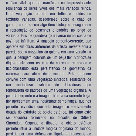
o élan vital que se manifesta na impressionante
resiliência de seres vivos dos mais variados reinos.
Uma vegetação rasteira, em feltro e tecidos de
texturas variadas, desdobra-se sobre o chão da
galeria, como se um algoritmo biológico assegurasse
a reprodução de desenhos e padrões ao longo de
várias ordens de grandeza (o universo numa casca de
noz), ad infinitum. A analogia serpente-corrente, que
aparece em obras anteriores da artista, reveste aqui a
parede sob o mezanino da galeria em uma versão na
qual a penugem colorida de um beija-flor hibridiza-se
digitalmente com os elos da corrente, reiterando e
ficcionalizando esta persistência da geometria da
natureza para além dela mesma. Esta imagem
convive com uma vegetação sintética, resultante de
um meticuloso trabalho de dobraduras que
reproduzem os padrões de uma vegetação orgânica. A
pele da serpente e a imagem híbrida da corrente-beija-
flor apresentam uma inquietante semelhança, que nos
permite reivindicar que esta imagem é efetivamente
dotada do estatuto de objeto estético, tal como este
se encontra formulado na filosofia de Gilbert
Simondon. Segundo o filósofo, o objeto estético
permite intuir a unidade mágica originária do mundo,
perdida por uma defasagem ligada a processos de